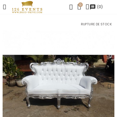
0
message
(
0
)
RUPTURE DE STOCK