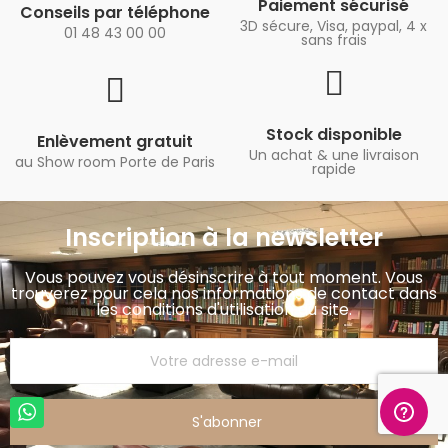
Paiement sécurisé
Conseils par téléphone
3D sécure, Visa, paypal, 4 x
01 48 43 00 00
sans frais
Stock disponible
Enlèvement gratuit
Un achat & une livraison
au Show room Porte de Paris
rapide
Inscription à la newsletter
Vous pouvez vous désinscrire à tout moment. Vous
trouverez pour cela nos informations de contact dans
les conditions d'utilisation du site.
S'abonner