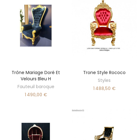
Trône Mariage Doré Et
Trone Style Rococo
DÉCOUVRIR
AJOUTER AU PANIER
Velours Bleu H
Styles
Fauteuil baroque
1 488,50 €
1 490,00 €