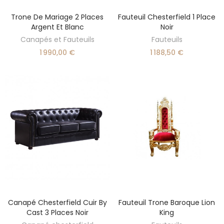
Trone De Mariage 2 Places
Fauteuil Chesterfield 1 Place
AJOUTER AU PANIER
AJOUTER AU PANIER
Argent Et Blanc
Noir
Canapés et Fauteuils
Fauteuils
1 990,00 €
1 188,50 €
Canapé Chesterfield Cuir By
Fauteuil Trone Baroque Lion
SÉLECTIONNER UNE OPTION
AJOUTER AU PANIER
Cast 3 Places Noir
King