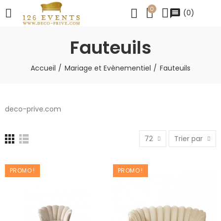
0
message
(
0
)
Fauteuils
Accueil
Mariage et Evènementiel
Fauteuils
deco-prive.com
72
Trier par
PROMO !
PROMO !