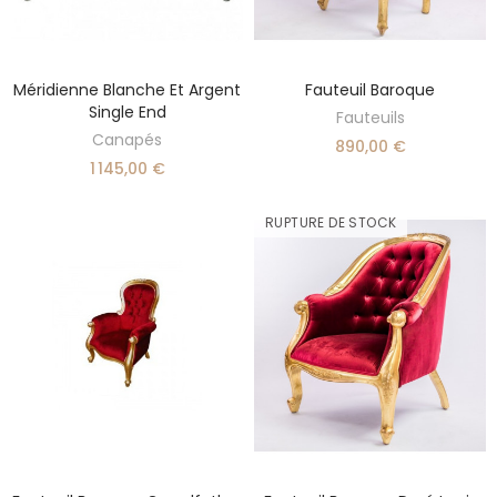
Méridienne Blanche Et Argent
Fauteuil Baroque
AJOUTER AU PANIER
AJOUTER AU PANIER
Single End
Fauteuils
Canapés
890,00 €
1 145,00 €
RUPTURE DE STOCK