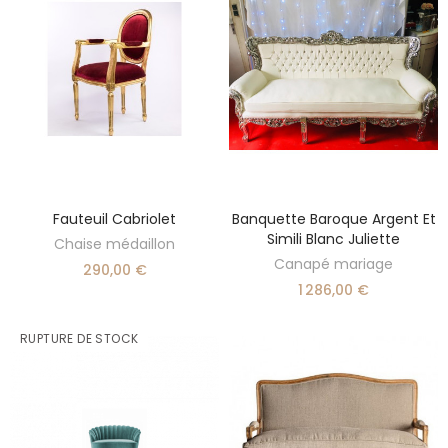
Fauteuil Cabriolet
Banquette Baroque Argent Et
AJOUTER AU PANIER
AJOUTER AU PANIER
Simili Blanc Juliette
Chaise médaillon
Canapé mariage
290,00 €
1 286,00 €
RUPTURE DE STOCK