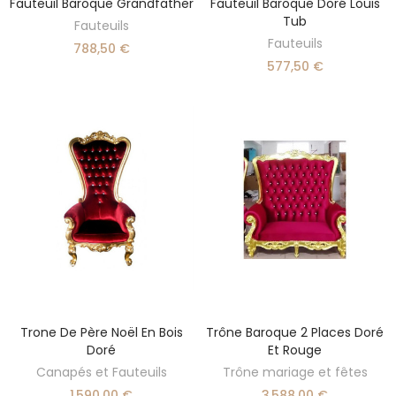
Fauteuil Baroque Grandfather
Fauteuil Baroque Doré Louis
DÉCOUVRIR
AJOUTER AU PANIER
Tub
Fauteuils
Fauteuils
788,50 €
577,50 €
Trone De Père Noël En Bois
Trône Baroque 2 Places Doré
AJOUTER AU PANIER
AJOUTER AU PANIER
Doré
Et Rouge
Canapés et Fauteuils
Trône mariage et fêtes
1 590,00 €
3 588,00 €