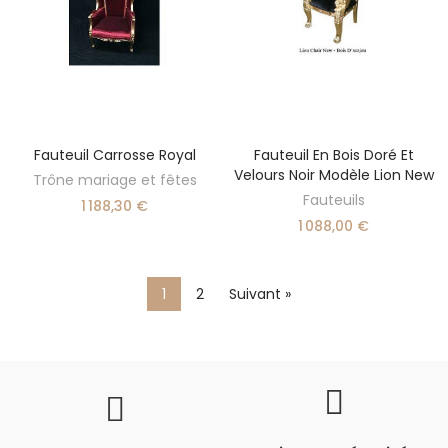
Fauteuil Carrosse Royal
Fauteuil En Bois Doré Et
AJOUTER AU PANIER
AJOUTER AU PANIER
Velours Noir Modèle Lion New
Trône mariage et fêtes
Fauteuils
1 188,30 €
1 088,00 €
1
2
Suivant »