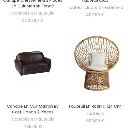
Canapé Chesterfield 3 Places
Fauteuil Club
AJOUTER AU PANIER
AJOUTER AU PANIER
En Cuir Marron Foncé
Fauteuil club & Chesterfield
Canapés et Fauteuils
497,50 €
2 220,00 €
Canapé En Cuir Marron By
Fauteuil En Rotin H 124 Cm
AJOUTER AU PANIER
AJOUTER AU PANIER
Cast Choco 2 Places
Fauteuils
Canapés et Fauteuils
590,00 €
786,00 €