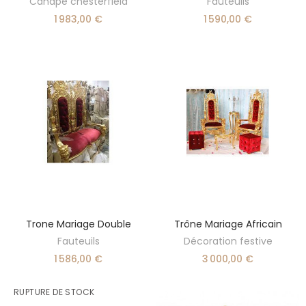
Canapé chesterfield
Fauteuils
1 983,00 €
1 590,00 €
Trone Mariage Double
Trône Mariage Africain
SÉLECTIONNER UNE OPTION
AJOUTER AU PANIER
Fauteuils
Décoration festive
1 586,00 €
3 000,00 €
RUPTURE DE STOCK