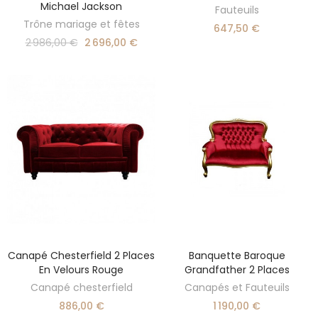
Michael Jackson
Fauteuils
Trône mariage et fêtes
647,50 €
2 986,00 €
2 696,00 €
Canapé Chesterfield 2 Places
Banquette Baroque
AJOUTER AU PANIER
AJOUTER AU PANIER
En Velours Rouge
Grandfather 2 Places
Canapé chesterfield
Canapés et Fauteuils
886,00 €
1 190,00 €