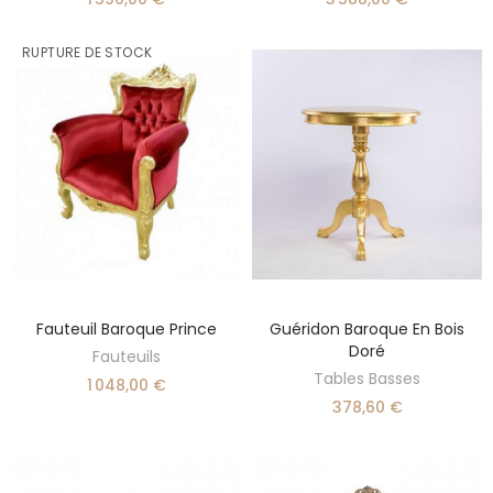
RUPTURE DE STOCK
Fauteuil Baroque Prince
Guéridon Baroque En Bois
DÉCOUVRIR
SÉLECTIONNER UNE OPTION
Doré
Fauteuils
Tables Basses
1 048,00 €
378,60 €