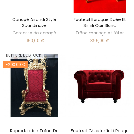
Canapé Arrondi Style
Fauteuil Baroque Doée Et
AJOUTER AU PANIER
AJOUTER AU PANIER
Scandinave
Simili Cuir Blanc
Carcasse de canapé
Trône mariage et fêtes
1 190,00 €
399,00 €
RUPTURE DE STOCK
-290,00 €
Reproduction Trône De
Fauteuil Chesterfield Rouge
DÉCOUVRIR
AJOUTER AU PANIER