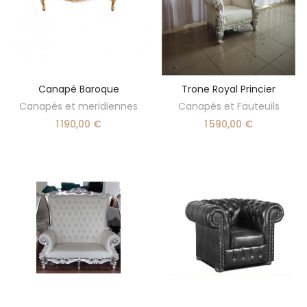
Canapé Baroque
Trone Royal Princier
DÉCOUVRIR
AJOUTER AU PANIER
Canapés et meridiennes
Canapés et Fauteuils
1 190,00 €
1 590,00 €